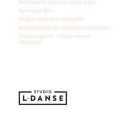
Petit résumé de notre stage d’été
Spectacle 2027
Stages d’été du 6 au 10 juillet
Nouvel horaire de votre école de danse !
Tango Argentin – Stage intensif
débutants