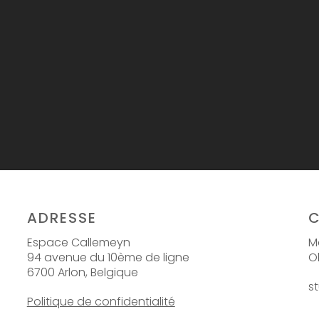
ADRESSE
Espace Callemeyn
Ma
94 avenue du 10ème de ligne
O
6700 Arlon, Belgique
s
Politique de confidentialité