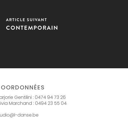
ARTICLE SUIVANT
CONTEMPORAIN
COORDONNÉES
rjorie Gentilini : 0474 94 73 26
livia Marchand : 0494 23 55 04
tudio@l-danse.be