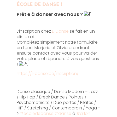
ÉCOLE DE DANSE !
Prêt·e à danser avec nous ?
L’inscription chez
L-Danse
se fait en un
clin d’œil.
Complétez simplement notre formulaire
en ligne. Marjorie et Olivia prendront
ensuite contact avec vous pour valider
votre place et répondre à vos questions
!
.
https://l-danse.be/inscription/
Danse classique / Danse Modern – Jazz
/ Hip Hop / Break Dance / Pointes /
Psychomotricité / Duo portés / Pilates /
HIIT / Stretching / Contemporain / Yoga -
>
#ecolededanse
#danse
à
#arlon