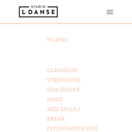
PILATES
CLASSIQUE
STRETCHING
GYM DOUCE
DUOS
JAZZ SALLE 1
BREAK
PSYCHOMOTRICITÉ